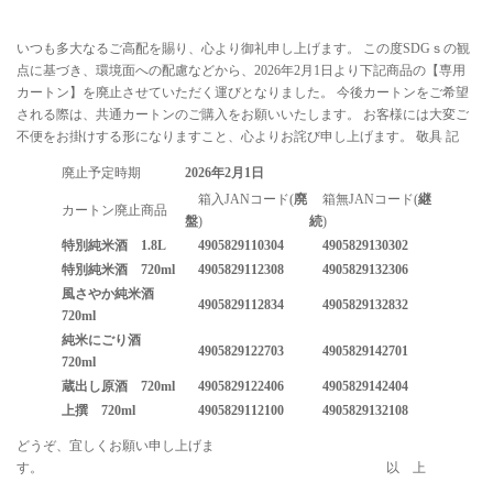
いつも多大なるご高配を賜り、心より御礼申し上げます。 この度SDGｓの観
点に基づき、環境面への配慮などから、2026年2月1日より下記商品の【専用
カートン】を廃止させていただく運びとなりました。 今後カートンをご希望
される際は、共通カートンのご購入をお願いいたします。 お客様には大変ご
不便をお掛けする形になりますこと、心よりお詫び申し上げます。 敬具 記
廃止予定時期
2026
年
2
月
1
日
箱入JANコード(
廃
箱無JANコード(
継
カートン廃止商品
盤
)
続
)
特別純米酒 1.8L
4905829110304
4905829130302
特別純米酒 720ml
4905829112308
4905829132306
風さやか純米酒
4905829112834
4905829132832
720ml
純米にごり酒
4905829122703
4905829142701
720ml
蔵出し原酒 720ml
4905829122406
4905829142404
上撰 720ml
4905829112100
4905829132108
どうぞ、宜しくお願い申し上げま
す。 以 上