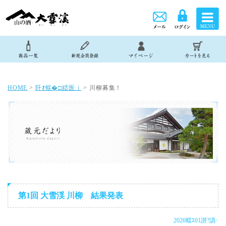
HOME
>
阡ｵ蜈�□繧医ｊ
> 川柳募集！
第1回 大雪渓 川柳 結果発表
2026蟷ｴ01譛?譌･