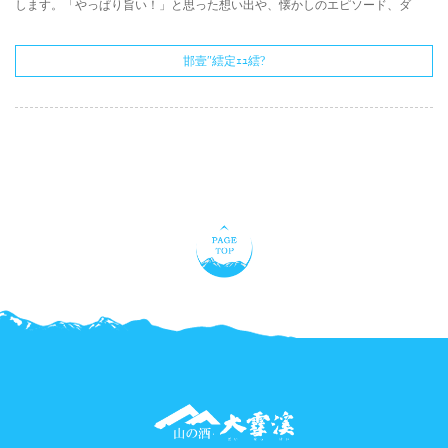
します。「やっぱり旨い！」と思った想い出や、懐かしのエピソード、ダ
邯壹″繧定ｪｭ繧?