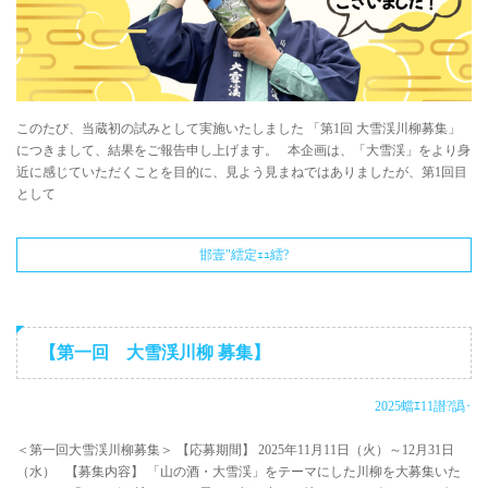
このたび、当蔵初の試みとして実施いたしました 「第1回 大雪渓川柳募集」
につきまして、結果をご報告申し上げます。 本企画は、「大雪渓」をより身
近に感じていただくことを目的に、見よう見まねではありましたが、第1回目
として
邯壹″繧定ｪｭ繧?
【第一回 大雪渓川柳 募集】
2025蟷ｴ11譛?譌･
＜第一回大雪渓川柳募集＞ 【応募期間】 2025年11月11日（火）～12月31日
（水） 【募集内容】 「山の酒・大雪渓」をテーマにした川柳を大募集いた