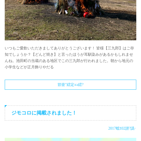
いつもご愛飲いただきましてありがとうございます！ 皆様【三九郎】はご存
知でしょうか？【どんど焼き】と言ったほうが耳馴染みがあるかもしれませ
んね。池田町の当蔵のある地区でこの三九郎が行われました。朝から地元の
小学生などが正月飾りやだる
邯壹″繧定ｪｭ繧?
ジモコロに掲載されました！
2017蟷ｴ02譛?譌･