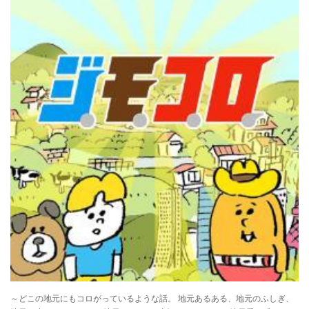
～どこの地元にもコロがっているような話。 地元あるある、地元のふしぎ、