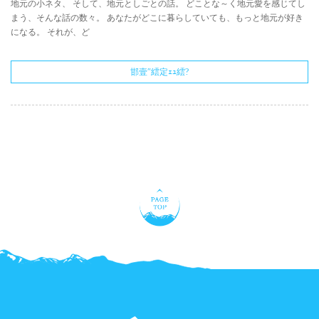
地元の小ネタ、 そして、地元としごとの話。 どことな～く地元愛を感じてし
まう、そんな話の数々。 あなたがどこに暮らしていても、もっと地元が好き
になる。 それが、ど
邯壹″繧定ｪｭ繧?