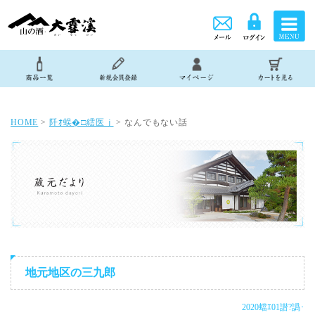
HOME
>
阡ｵ蜈�□繧医ｊ
> なんでもない話
地元地区の三九郎
2020蟷ｴ01譛?譌･