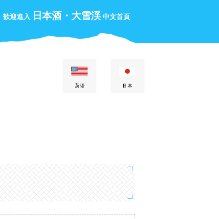
日本酒・大雪渓
歓迎進入
中文首頁