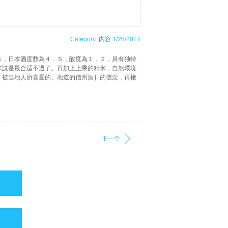
Category:
内容
1/26/2017
，日本酒度数為４．５，酸度為１．２，具有独特
来説是最合适不過了。再加上上乘的精米，自然環境
、被当地人所喜愛的、地道的信州酒］的信念，再接
下一个