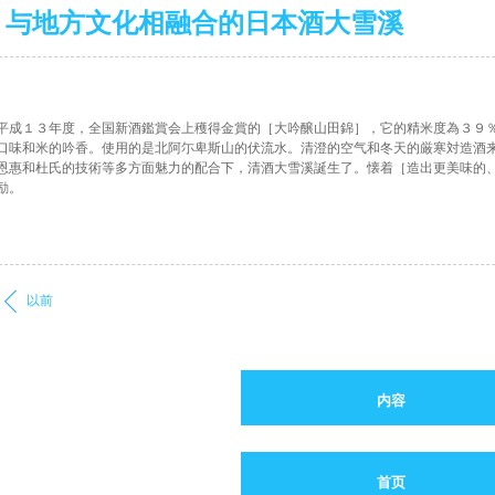
与地方文化相融合的日本酒大雪溪
成１３年度，全国新酒鑑賞会上穫得金賞的［大吟醸山田錦］，它的精米度為３９％
口味和米的吟香。使用的是北阿尓卑斯山的伏流水。清澄的空气和冬天的厳寒対造酒
恩惠和杜氏的技術等多方面魅力的配合下，清酒大雪溪誕生了。懐着［造出更美味的
励。
以前
内容
首页