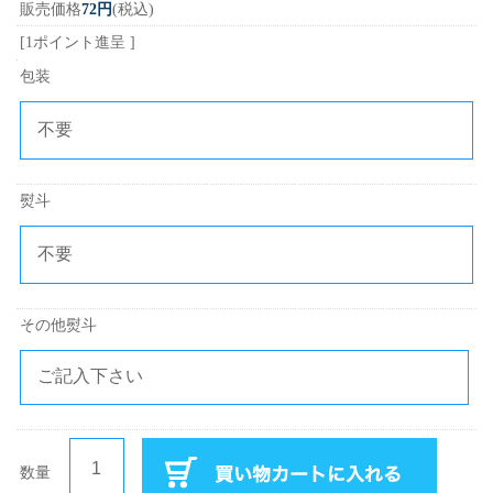
販売価格
72円
(税込)
[1ポイント進呈 ]
包装
熨斗
その他熨斗
数量