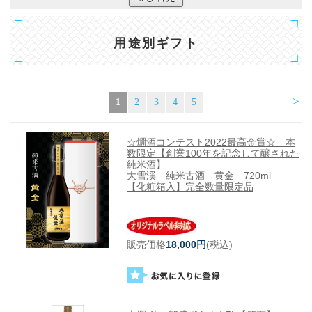
用途別ギフト
>
1
2
3
4
5
☆燗酒コンテスト2022最高金賞☆ 本
数限定【創業100年を記念して醸された
純米酒】
大雪渓 純米古酒 黄金 720ml
【化粧箱入】完全数量限定品
販売価格
18,000円
(税込)