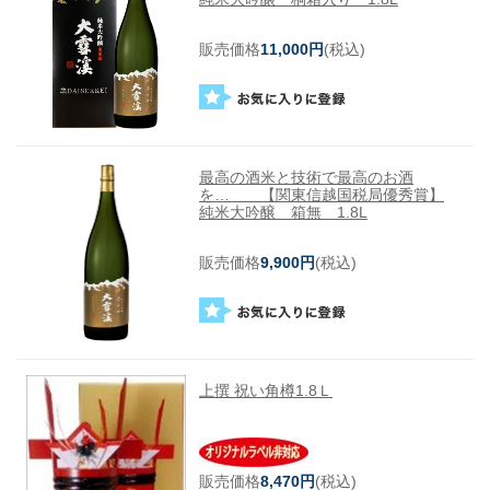
販売価格
11,000円
(税込)
最高の酒米と技術で最高のお酒
を… 【関東信越国税局優秀賞】
純米大吟醸 箱無 1.8L
販売価格
9,900円
(税込)
上撰 祝い角樽1.8Ｌ
販売価格
8,470円
(税込)