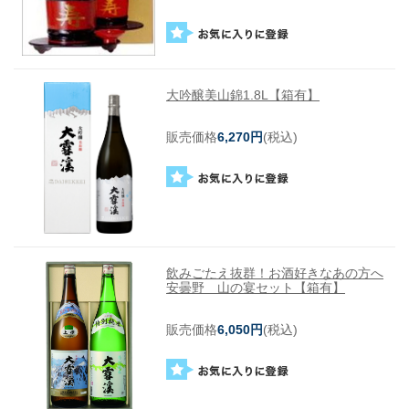
大吟醸美山錦1.8L【箱有】
販売価格
6,270円
(税込)
飲みごたえ抜群！お酒好きなあの方へ
安曇野 山の宴セット【箱有】
販売価格
6,050円
(税込)