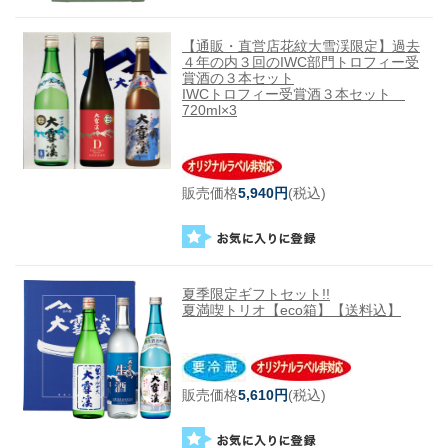
【通販・直営店花紋大雪渓限定】過去
４年の内３回のIWC部門トロフィー受
賞酒の３本セット
IWCトロフィー受賞酒３本セット
720ml×3
販売価格
5,940円
(税込)
夏季限定ギフトセット!!
夏満喫トリオ【eco箱】【送料込】
販売価格
5,610円
(税込)