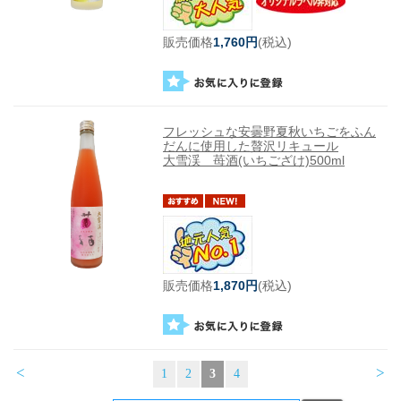
販売価格
1,760円
(税込)
フレッシュな安曇野夏秋いちごをふん
だんに使用した贅沢リキュール
大雪渓 苺酒(いちござけ)500ml
販売価格
1,870円
(税込)
<
>
1
2
3
4