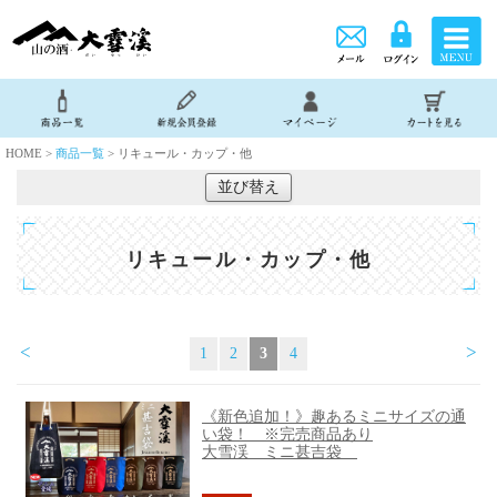
HOME >
商品一覧
> リキュール・カップ・他
並び替え
リキュール・カップ・他
<
>
1
2
3
4
《新色追加！》趣あるミニサイズの通
い袋！ ※完売商品あり
大雪渓 ミニ甚吉袋