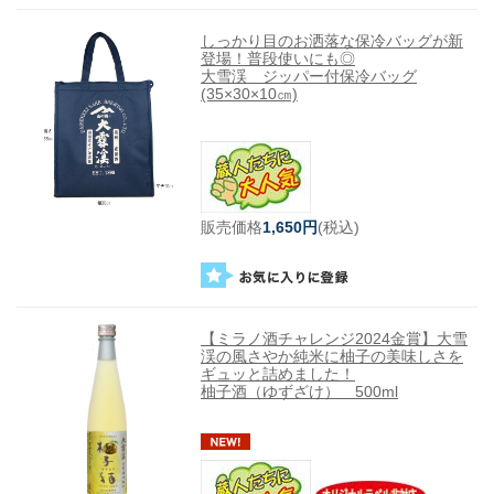
しっかり目のお洒落な保冷バッグが新
登場！普段使いにも◎
大雪渓 ジッパー付保冷バッグ
(35×30×10㎝)
販売価格
1,650円
(税込)
【ミラノ酒チャレンジ2024金賞】大雪
渓の風さやか純米に柚子の美味しさを
ギュッと詰めました！
柚子酒（ゆずざけ） 500ml