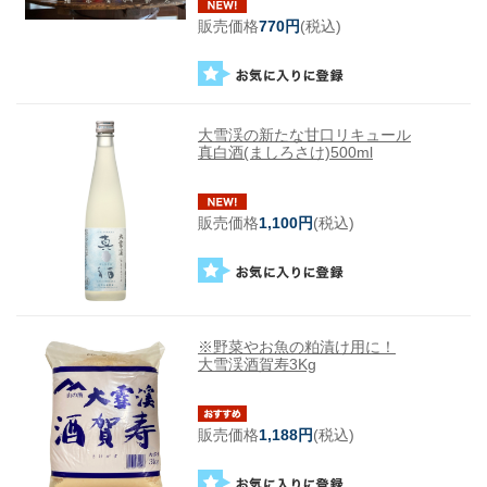
販売価格
770円
(税込)
大雪渓の新たな甘口リキュール
真白酒(ましろさけ)500ml
販売価格
1,100円
(税込)
※野菜やお魚の粕漬け用に！
大雪渓酒賀寿3Kg
販売価格
1,188円
(税込)