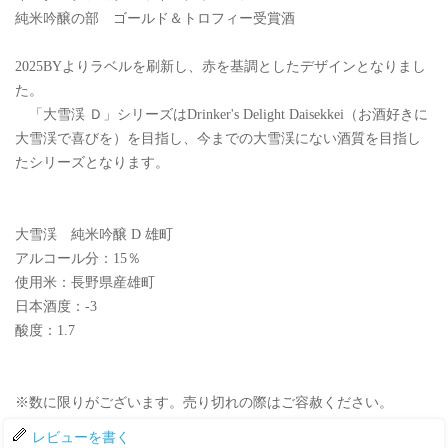
純米吟醸の部 ゴールド＆トロフィー受賞酒
2025BYよりラベルを刷新し、赤を基調としたデザインとなりまし
た。
「大雪渓 Ｄ」シリーズはDrinker's Delight Daisekkei（お酒好きに
大雪渓で喜びを）を目指し、今までの大雪渓にない酒質を目指し
たシリーズとなります。
大雪渓 純米吟醸 D 雄町
アルコール分：15％
使用米：長野県産雄町
日本酒度：-3
酸度：1.7
※数に限りがございます。売り切れの際はご容赦ください。
レビューを書く