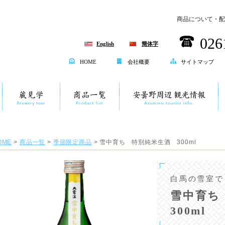
商品について・配
026
English
簡体字
HOME
会社概要
サイトマップ
OME
>
商品一覧
>
季節限定商品
> 雪中育ち 特別純米生酒 300ml
白馬の雪室で
雪中育ち
300ml