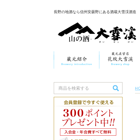
長野の地酒なら信州安曇野にある酒蔵大雪渓酒造
H