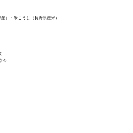
県産）・米こうじ（長野県産米）
度
冷