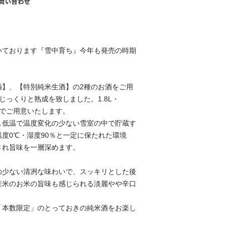
いております『雪中育ち』今年も発売の時期
酒】、【特別純米生酒】の2種のお酒をご用
じっくりと熟成を致しました。1.8L・
の容量でご用意いたします。
し低温で温度変化の少ない雪室の中で貯蔵す
度0℃・湿度90％と一定に保たれた環境
され旨味を一層深めます。
の少ない清冽な味わいで、スッキリとした後
産米のお米の旨味も感じられる淡麗やや辛口
「本数限定」のとっておきの純米酒をお楽し