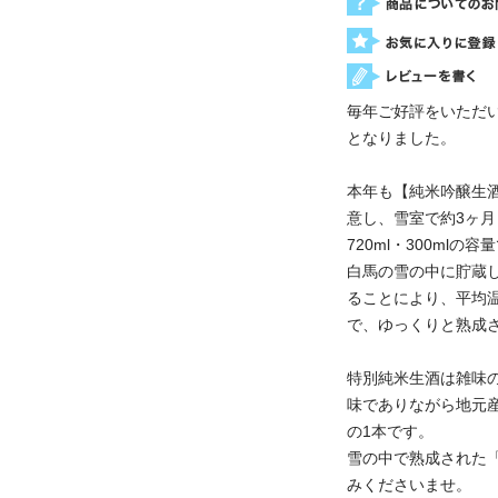
毎年ご好評をいただ
となりました。
本年も【純米吟醸生
意し、雪室で約3ヶ月
720ml・300ml
白馬の雪の中に貯蔵
ることにより、平均温
で、ゆっくりと熟成
特別純米生酒は雑味
味でありながら地元
の1本です。
雪の中で熟成された
みくださいませ。