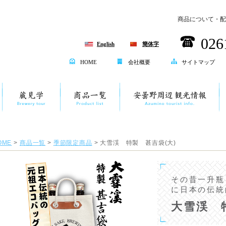
商品について・配
026
English
簡体字
HOME
会社概要
サイトマップ
OME
>
商品一覧
>
季節限定商品
> 大雪渓 特製 甚吉袋(大)
その昔一升瓶
に日本の伝統
大雪渓 