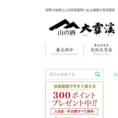
長野の地酒なら信州安曇野にある酒蔵大雪渓酒造
H