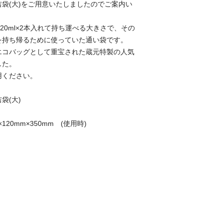
袋(大)をご用意いたしましたのでご案内い
は720ml×2本入れて持ち運べる大きさで、その
を持ち帰るために使っていた通い袋です。
エコバッグとして重宝された蔵元特製の人気
した。
用ください。
袋(大)
120mm×350mm (使用時)