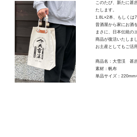
このたび、新たに甚吉
たします。
1.8L×2本、もしく
昔酒屋から家にお酒
まさに、日本伝統の
商品が復活いたしま
お土産としてもご活
商品名：大雪渓 甚吉
素材：帆布
単品サイズ：220mm×