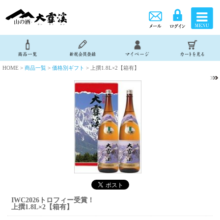
HOME >
商品一覧
>
価格別ギフト
> 上撰1.8L×2【箱有】
IWC2026トロフィー受賞！
上撰1.8L×2【箱有】