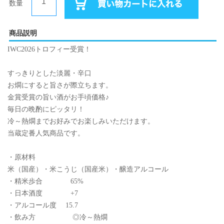
数量
商品説明
IWC2026トロフィー受賞！
すっきりとした淡麗・辛口
お燗にすると旨さが際立ちます。
金賞受賞の旨い酒がお手頃価格♪
毎日の晩酌にピッタリ！
冷～熱燗までお好みでお楽しみいただけます。
当蔵定番人気商品です。
・原材料
米（国産）・米こうじ（国産米）・醸造アルコール
・精米歩合 65%
・日本酒度 +7
・アルコール度 15.7
・飲み方 ◎冷～熱燗