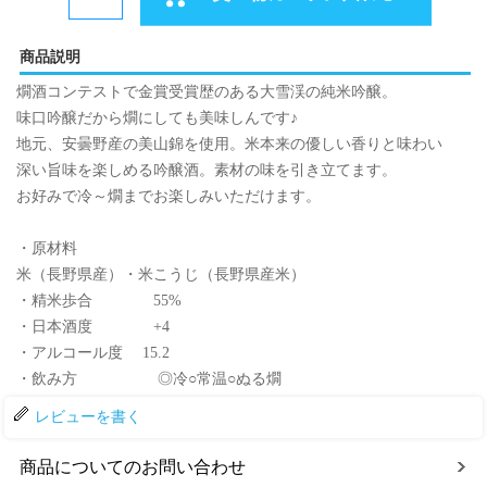
商品説明
燗酒コンテストで金賞受賞歴のある大雪渓の純米吟醸。
味口吟醸だから燗にしても美味しんです♪
地元、安曇野産の美山錦を使用。米本来の優しい香りと味わい
深い旨味を楽しめる吟醸酒。素材の味を引き立てます。
お好みで冷～燗までお楽しみいただけます。
・原材料
米（長野県産）・米こうじ（長野県産米）
・精米歩合 55%
・日本酒度 +4
・アルコール度 15.2
・飲み方 ◎冷○常温○ぬる燗
レビューを書く
商品についてのお問い合わせ