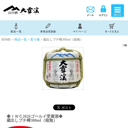
HOME >
商品一覧
>
変り種
> 蔵出しプチ樽300ml（箱無）
◆ＩＷＣ2026ゴールド受賞酒◆
蔵出しプチ樽300ml（箱無）