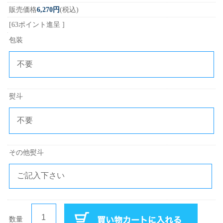
販売価格
6,270円
(税込)
[63ポイント進呈 ]
包装
熨斗
その他熨斗
数量