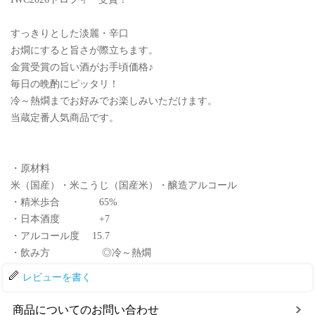
すっきりとした淡麗・辛口
お燗にすると旨さが際立ちます。
金賞受賞の旨い酒がお手頃価格♪
毎日の晩酌にピッタリ！
冷～熱燗までお好みでお楽しみいただけます。
当蔵定番人気商品です。
・原材料
米（国産）・米こうじ（国産米）・醸造アルコール
・精米歩合 65%
・日本酒度 +7
・アルコール度 15.7
・飲み方 ◎冷～熱燗
レビューを書く
商品についてのお問い合わせ