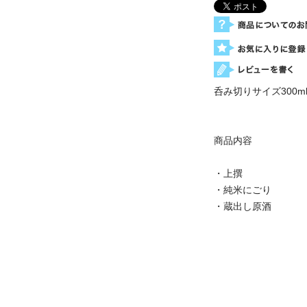
呑み切りサイズ300
商品内容
・上撰
・純米にごり
・蔵出し原酒