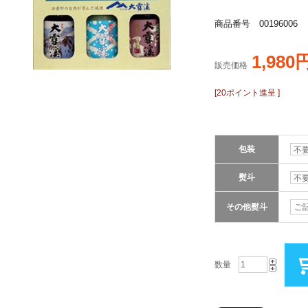
商品番号 00196006
1,980
販売価格
[20ポイント進呈 ]
包装
熨斗
その他熨斗
数量