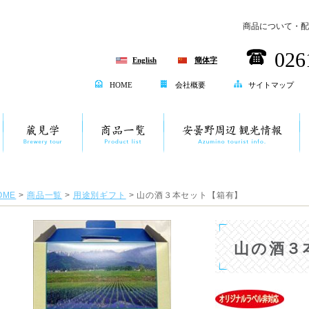
商品について・配
026
English
簡体字
HOME
会社概要
サイトマップ
OME
>
商品一覧
>
用途別ギフト
> 山の酒３本セット【箱有】
山の酒３