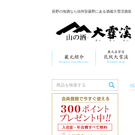
長野の地酒なら信州安曇野にある酒蔵大雪渓酒造
H