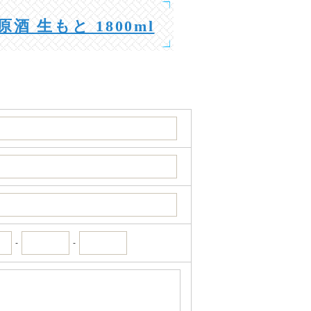
原酒 生もと 1800ml
-
-