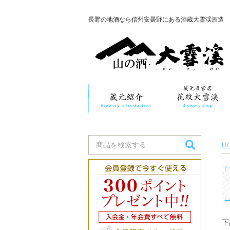
長野の地酒なら信州安曇野にある酒蔵大雪渓酒造
H
下