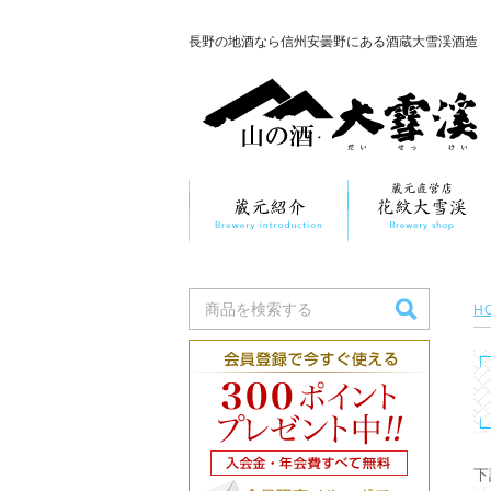
長野の地酒なら信州安曇野にある酒蔵大雪渓酒造
H
下