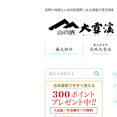
長野の地酒なら信州安曇野にある酒蔵大雪渓酒造
H