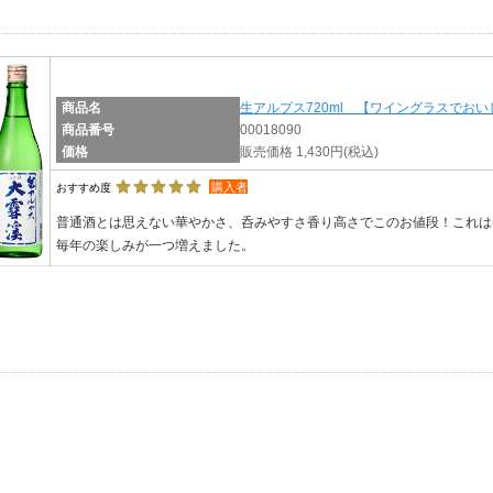
商品名
生アルプス720ml 【ワイングラスでおい
商品番号
00018090
価格
販売価格 1,430円
(税込)
購入者
おすすめ度
普通酒とは思えない華やかさ、呑みやすさ香り高さでこのお値段！これは
毎年の楽しみが一つ増えました。