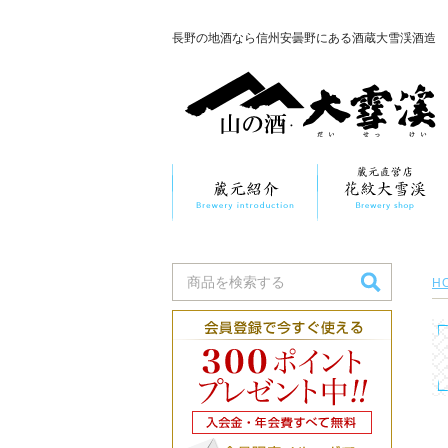
長野の地酒なら信州安曇野にある酒蔵大雪渓酒造
H