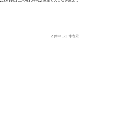
言われ長野に来られ時も居酒屋で大雪渓を注文し
2 件中 1-2 件表示