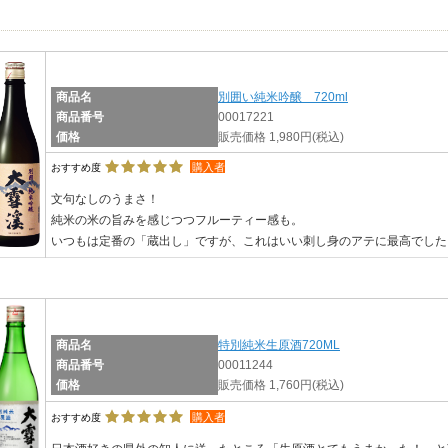
商品名
別囲い純米吟醸 720ml
商品番号
00017221
価格
販売価格 1,980円
(税込)
購入者
おすすめ度
文句なしのうまさ！
純米の米の旨みを感じつつフルーティー感も。
いつもは定番の「蔵出し」ですが、これはいい刺し身のアテに最高でした
商品名
特別純米生原酒720ML
商品番号
00011244
価格
販売価格 1,760円
(税込)
購入者
おすすめ度