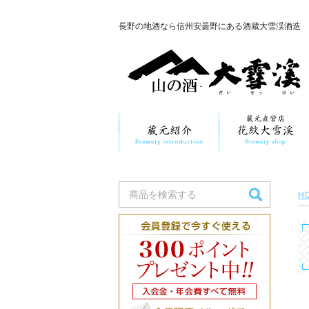
長野の地酒なら信州安曇野にある酒蔵大雪渓酒造
H