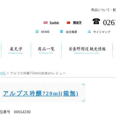
商品について・配
026
English
簡体字
HOME
会社概要
サイトマップ
OME
> アルプス吟醸720ml(箱無)のレビュー
アルプス吟醸720ml(箱無)
品番号 00014230