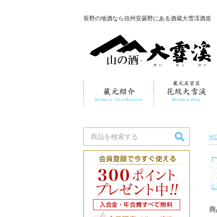
長野の地酒なら信州安曇野にある酒蔵大雪渓酒造
H
商