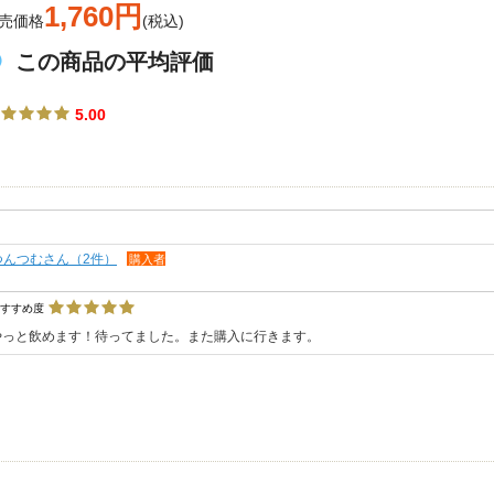
1,760円
売価格
(税込)
この商品の平均評価
5.00
つんつむさん（2件）
購入者
おすすめ度
やっと飲めます！待ってました。また購入に行きます。