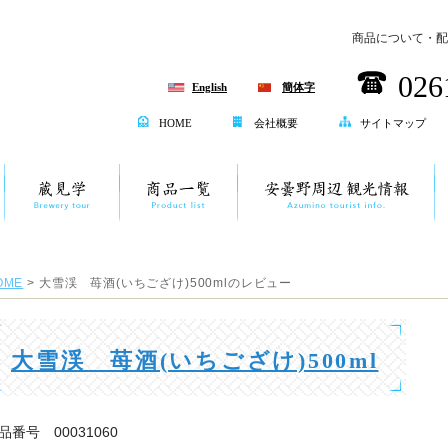
商品について・配
026
English
簡体字
HOME
会社概要
サイトマップ
OME
> 大雪渓 苺酒(いちござけ)500mlのレビュー
大雪渓 苺酒(いちござけ)500ml
品番号 00031060