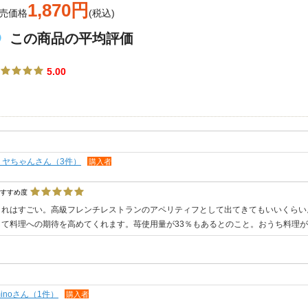
1,870円
売価格
(税込)
この商品の平均評価
5.00
ミヤちゃんさん（3件）
購入者
おすすめ度
これはすごい。高級フレンチレストランのアペリティフとして出てきてもいいくらい
して料理への期待を高めてくれます。苺使用量が33％もあるとのこと。おうち料理
minoさん（1件）
購入者