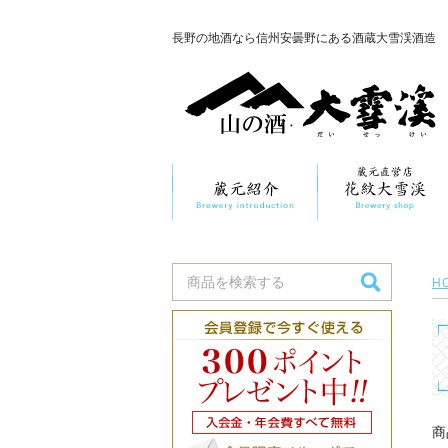
長野の地酒なら信州安曇野にある酒蔵大雪渓酒造
H
商