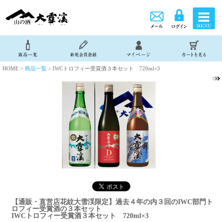
HOME >
商品一覧
> IWCトロフィー受賞酒３本セット 720ml×3
【通販・直営店花紋大雪渓限定】過去４年の内３回のIWC部門ト
ロフィー受賞酒の３本セット
IWCトロフィー受賞酒３本セット 720ml×3