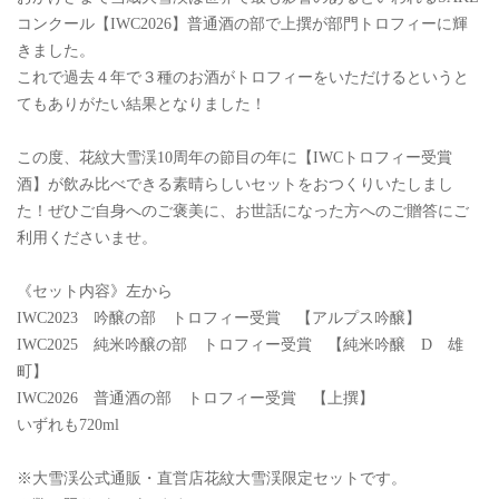
コンクール【IWC2026】普通酒の部で上撰が部門トロフィーに輝
きました。
これで過去４年で３種のお酒がトロフィーをいただけるというと
てもありがたい結果となりました！
この度、花紋大雪渓10周年の節目の年に【IWCトロフィー受賞
酒】が飲み比べできる素晴らしいセットをおつくりいたしまし
た！ぜひご自身へのご褒美に、お世話になった方へのご贈答にご
利用くださいませ。
《セット内容》左から
IWC2023 吟醸の部 トロフィー受賞 【アルプス吟醸】
IWC2025 純米吟醸の部 トロフィー受賞 【純米吟醸 D 雄
町】
IWC2026 普通酒の部 トロフィー受賞 【上撰】
いずれも720ml
※大雪渓公式通販・直営店花紋大雪渓限定セットです。