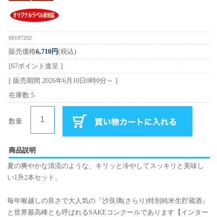
00197202
販売価格
6,710円
(税込)
[67ポイント進呈 ]
[ 販売期間
2026年6月10日0時0分
～ ]
在庫数:5
数量
商品説明
夏の爽やかな清流のような、キリッと冷やしてスッキリと美味し
い1升2本セット。
毎年喉越しの良さで大人気の『沙良璃(さらり)特別純米生貯蔵酒』
と世界最高峰とも呼ばれるSAKEコンクールであります【インター