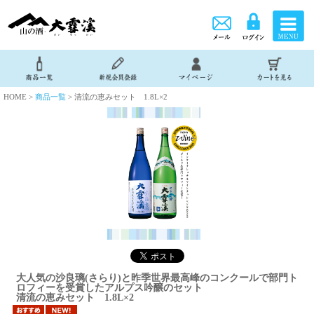
HOME >
商品一覧
> 清流の恵みセット 1.8L×2
大人気の沙良璃(さらり)と昨季世界最高峰のコンクールで部門ト
ロフィーを受賞したアルプス吟醸のセット
清流の恵みセット 1.8L×2