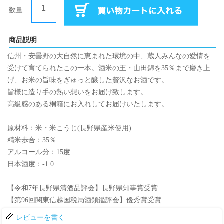
数量
商品説明
信州・安曇野の大自然に恵まれた環境の中、蔵人みんなの愛情を
受けて育てられたこの一本。酒米の王・山田錦を35％まで磨き上
げ、お米の旨味をぎゅっと醸した贅沢なお酒です。
皆様に造り手の熱い想いをお届け致します。
高級感のある桐箱にお入れしてお届けいたします。
原材料：米・米こうじ(長野県産米使用)
精米歩合：35％
アルコール分：15度
日本酒度：-1.0
【令和7年長野県清酒品評会】長野県知事賞受賞
【第96回関東信越国税局酒類鑑評会】優秀賞受賞
レビューを書く