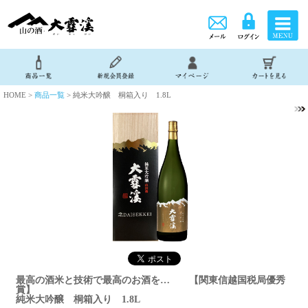
HOME >
商品一覧
> 純米大吟醸 桐箱入り 1.8L
最高の酒米と技術で最高のお酒を… 【関東信越国税局優秀
賞】
純米大吟醸 桐箱入り 1.8L