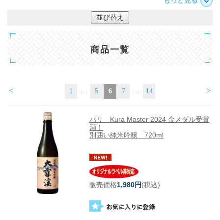
もっと見る
並び替え
商品一覧
<
>
1
…
5
6
7
…
14
パリ Kura Master 2024 金メダル受賞
酒！
別囲い純米吟醸 720ml
販売価格
1,980円
(税込)