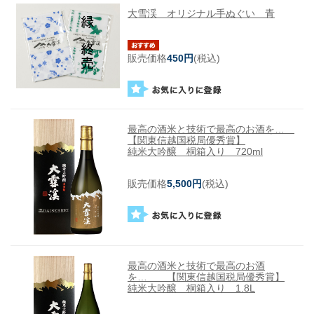
大雪渓 オリジナル手ぬぐい 青
販売価格
450円
(税込)
最高の酒米と技術で最高のお酒を…
【関東信越国税局優秀賞】
純米大吟醸 桐箱入り 720ml
販売価格
5,500円
(税込)
最高の酒米と技術で最高のお酒
を… 【関東信越国税局優秀賞】
純米大吟醸 桐箱入り 1.8L