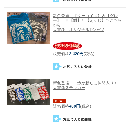
新色登場！【ターコイズ】＆【グレ
ー】 ※【紺】と【えんじ】もこちら
から！
大雪渓 オリジナルTシャツ
販売価格
2,420円
(税込)
新色登場！ 赤が新たに仲間入り！！
大雪渓ステッカー
販売価格
400円
(税込)