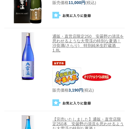
販売価格
11,000円
(税込)
通販・直営店限定250 安曇野の清流を
思わせるような大雪渓の特別な夏酒！
沙良璃(さらり) 特別純米生貯蔵酒
1.8L
販売価格
3,190円
(税込)
【完売いたしました】通販・直営店限
定250本 安曇野の清流を思わせるよう
な大雪渓の特別な夏酒！