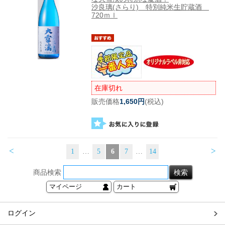
沙良璃(さらり) 特別純米生貯蔵酒
720ｍｌ
在庫切れ
販売価格
1,650円
(税込)
<
>
1
…
5
6
7
…
14
商品検索
マイページ
カート
ログイン