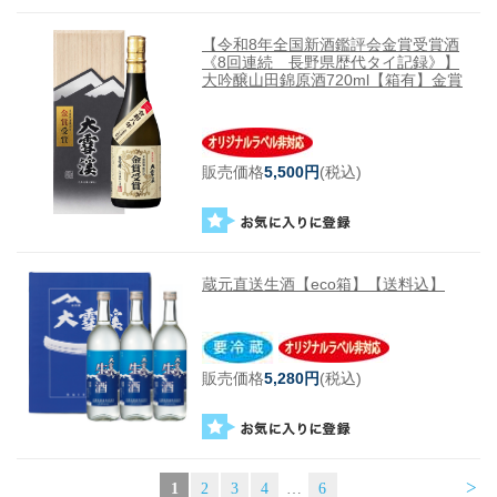
【令和8年全国新酒鑑評会金賞受賞酒
《8回連続 長野県歴代タイ記録》】
大吟醸山田錦原酒720ml【箱有】金賞
販売価格
5,500円
(税込)
蔵元直送生酒【eco箱】【送料込】
販売価格
5,280円
(税込)
>
1
2
3
4
…
6