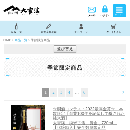
HOME >
商品一覧
> 季節限定商品
並び替え
季節限定商品
>
1
2
3
4
…
6
☆燗酒コンテスト2022最高金賞☆ 本
数限定【創業100年を記念して醸された
純米酒】
大雪渓 純米古酒 黄金 720ml
【化粧箱入】完全数量限定品