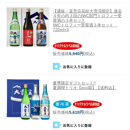
【通販・直営店花紋大雪渓限定】過去
４年の内３回のIWC部門トロフィー受
賞酒の３本セット
IWCトロフィー受賞酒３本セット
720ml×3
販売価格
5,940円
(税込)
夏季限定ギフトセット!!
夏満喫トリオ【eco箱】【送料込】
販売価格
5,610円
(税込)