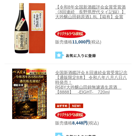
【令和8年全国新酒鑑評会金賞受賞酒
《8回連続 長野県歴代タイ記録》】
大吟醸山田錦原酒1.8L【箱有】金賞
販売価格
11,000円
(税込)
全国新酒鑑評会８回連続金賞受賞記念
【通販限定8本】 令和八年八月八日八
時発売！
R5BY大吟醸山田錦無濾過生原酒
【8888】 -EIGHT- 720ml
販売価格
8,448円
(税込)