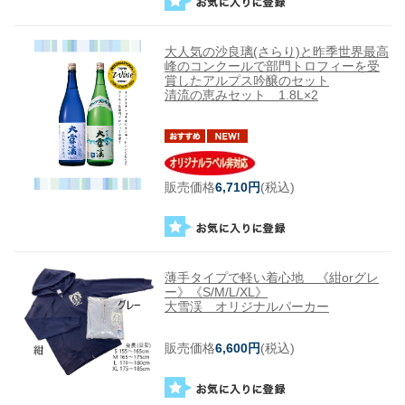
大人気の沙良璃(さらり)と昨季世界最高
峰のコンクールで部門トロフィーを受
賞したアルプス吟醸のセット
清流の恵みセット 1.8L×2
販売価格
6,710円
(税込)
薄手タイプで軽い着心地 《紺orグレ
ー》《S/M/L/XL》
大雪渓 オリジナルパーカー
販売価格
6,600円
(税込)