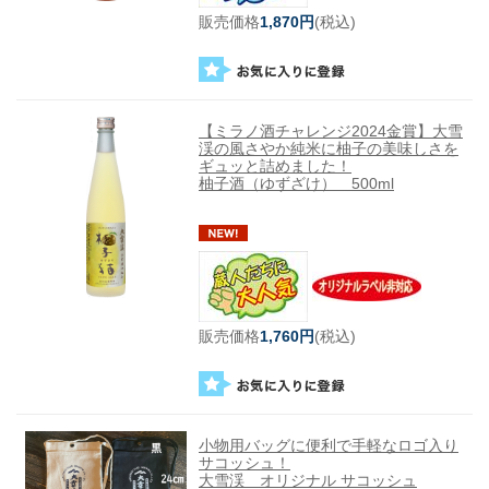
販売価格
1,870円
(税込)
【ミラノ酒チャレンジ2024金賞】大雪
渓の風さやか純米に柚子の美味しさを
ギュッと詰めました！
柚子酒（ゆずざけ） 500ml
販売価格
1,760円
(税込)
小物用バッグに便利で手軽なロゴ入り
サコッシュ！
大雪渓 オリジナル サコッシュ