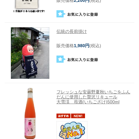
販売価格
2,200円
(税込)
伝統の長前掛け
販売価格
1,980円
(税込)
フレッシュな安曇野夏秋いちごをふん
だんに使用した贅沢リキュール
大雪渓 苺酒(いちござけ)500ml