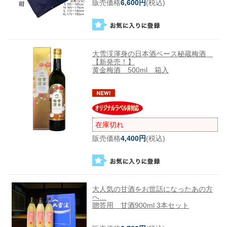
販売価格
6,600円
(税込)
大雪渓渾身の日本酒ベース秘蔵梅酒
【新発売！】
黄金梅酒 500ml 箱入
在庫切れ
販売価格
4,400円
(税込)
大人気の甘酒をお世話になったあの方
へ…
贈答用 甘酒900ml 3本セット