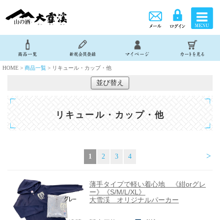
HOME >
商品一覧
> リキュール・カップ・他
並び替え
リキュール・カップ・他
>
1
2
3
4
薄手タイプで軽い着心地 《紺orグレ
ー》《S/M/L/XL》
大雪渓 オリジナルパーカー