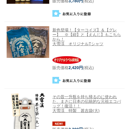
販売価格
3,780円
(税込)
新色登場！【ターコイズ】＆【グレ
ー】 ※【紺】と【えんじ】もこちら
から！
大雪渓 オリジナルTシャツ
販売価格
2,420円
(税込)
その昔一升瓶を持ち帰るのに使われ
た、まさに日本の伝統的な元祖エコバ
ッグ！復活！！
大雪渓 特製 甚吉袋(大)