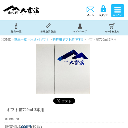
HOME >
商品一覧
>
用途別ギフト
>
贈答用ギフト箱(有料)
> ギフト箱720ml 3本用
ギフト箱720ml 3本用
00498070
販売価格
660円
(税込)