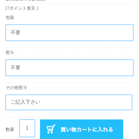
[7ポイント進呈 ]
包装
熨斗
その他熨斗
数量