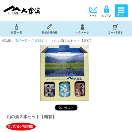
HOME >
商品一覧
>
用途別ギフト
> 山の酒３本セット【箱有】
山の酒３本セット【箱有】