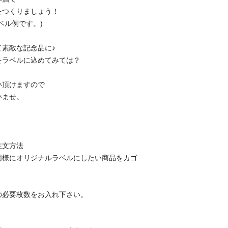
をつくりましょう！
ベル例です。)
て素敵な記念品に♪
をラベルに込めてみては？
い頂けますので
いませ。
注文方法
同様にオリジナルラベルにしたい商品をカゴ
の必要枚数をお入れ下さい。