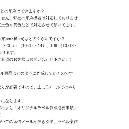
などの印刷はできますか？
ません。弊社の印刷機器は対応しておりませ
黄土色や黄色などで対応させて頂いてます。
(縦cm×横cm)はどのぐらいですか？
、720ｍｌ（10×12～14）、1.8L（13×14～
なります。
ご希望のお客様はお問い合わせ下さい。）
ベル商品はどのように作成していくのです
取りが必要ですので、主にEメールでのやり
うになります。
弊社より「オリジナルラベル作成必要事項」
す。
ついての返信メールが届き次第、ラベル案作