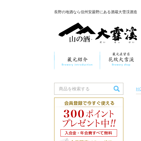
長野の地酒なら信州安曇野にある酒蔵大雪渓酒造
H