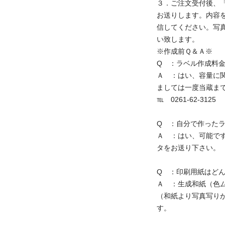
３．ご注文受付後、
お送りします。内容
信してください。写
い致します。
※作成前Ｑ＆Ａ※
Q ：ラベル作成料
Ａ ：はい、容量に関
ましては一度当蔵ま
℡ 0261-62-3125
Q ：自分で作った
Ａ ：はい、可能で
タをお送り下さい。
Q ：印刷用紙はど
Ａ ：生成和紙（色
（和紙より写真写り
す。