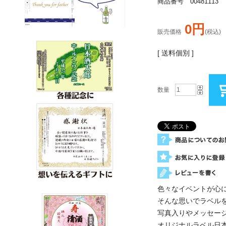
商品番号 00481113
0円
販売価格
(税込)
[ 送料個別 ]
数量
色々なイベントが心に
そんな思いでラベル
写真入りやメッセー
オリジナルラベル日