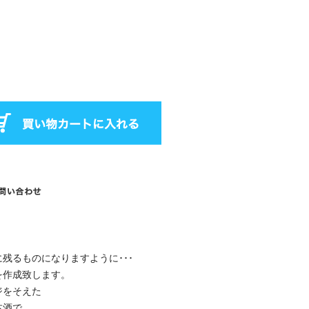
残るものになりますように･･･
を作成致します。
ジをそえた
本酒で