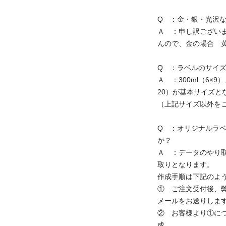
Q ：金・銀・光沢
Ａ ：申し訳ござい
んので、金の場合 
Q ：ラベルのサイズ
Ａ ：300ml（6×9）
20）が基本サイズと
（上記サイズ以外を
Q ：オリジナルラ
か？
Ａ ：データのやり
取りとなります。
作成手順は下記のよ
① ご注文受付後、
メールをお送りしま
② お客様より①に
成。