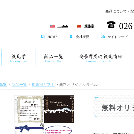
商品について・配
026
English
簡体字
HOME
会社概要
サイトマップ
OME
>
商品一覧
>
用途別ギフト
> 無料オリジナルラベル
無料オリ