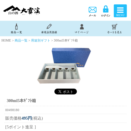
HOME >
商品一覧
>
用途別ギフト
> 300ml5本ｷﾞﾌﾄ箱
300ml5本ｷﾞﾌﾄ箱
00498180
販売価格
495円
(税込)
[5ポイント進呈 ]