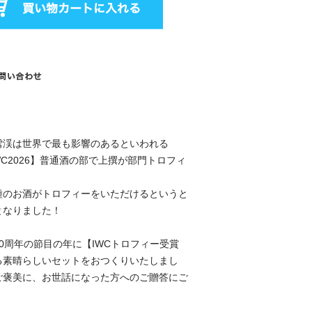
雪渓は世界で最も影響のあるといわれる
WC2026】普通酒の部で上撰が部門トロフィ
種のお酒がトロフィーをいただけるというと
となりました！
0周年の節目の年に【IWCトロフィー受賞
る素晴らしいセットをおつくりいたしまし
ご褒美に、お世話になった方へのご贈答にご