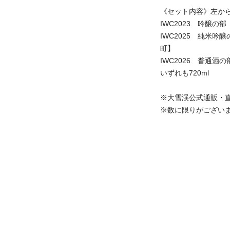
《セット内容》左か
IWC2023 吟醸
IWC2025 純米
町】
IWC2026 普通
いずれも720ml
※大雪渓公式通販・
※数に限りがござい