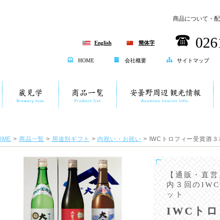
商品について・配
026
English
簡体字
HOME
会社概要
サイトマップ
OME
>
商品一覧
>
用途別ギフト
>
内祝い・お祝い
> IWCトロフィー受賞酒３本
【通販・直営
内３回のIW
ット
IWCト