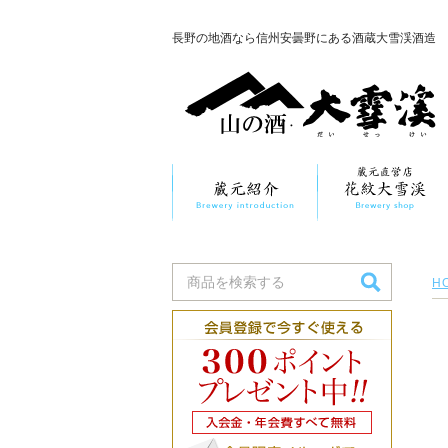
長野の地酒なら信州安曇野にある酒蔵大雪渓酒造
H