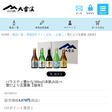
HOME >
商品一覧
>
用途別ギフト
>
お礼 ・ お返し
> 雪だより五重奏【箱有】
バラエティ豊かな300ml5本飲み比べ
雪だより五重奏【箱有】
00196014
販売価格
4,070円
(税込)
[41ポイント進呈 ]