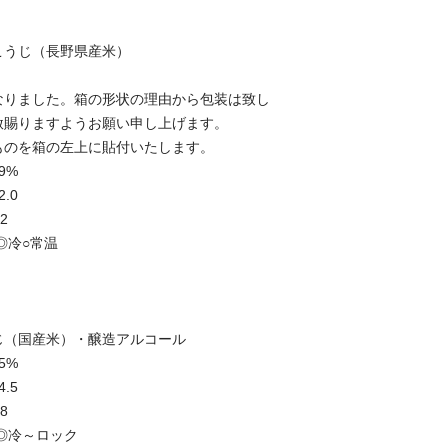
こうじ（長野県産米）
なりました。箱の形状の理由から包装は致し
赦賜りますようお願い申し上げます。
ものを箱の左上に貼付いたします。
9%
.0
2
○常温
じ（国産米）・醸造アルコール
5%
.5
8
冷～ロック