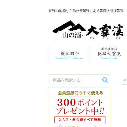
長野の地酒なら信州安曇野にある酒蔵大雪渓酒造
H