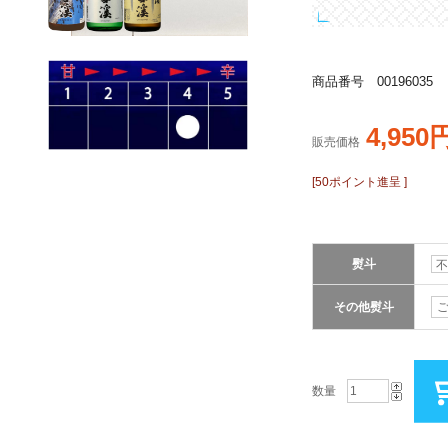
商品番号 00196035
4,950
販売価格
[50ポイント進呈 ]
熨斗
その他熨斗
数量