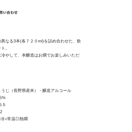
異なる3本(各７２０ml)を詰め合わせた、飲
ット。
は冷やして、本醸造はお燗でお楽しみいただ
こうじ（長野県産米）・醸造アルコール
5%
.5
2
○常温◎熱燗