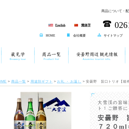
商品について・配
026
English
簡体字
HOME
会社概要
サイトマップ
OME
>
商品一覧
>
用途別ギフト
>
お礼 ・ お返し
> 安曇野 旨口トリオ【箱有
大雪渓の旨味
ト！ご贈答に
安曇野 
７２０ml