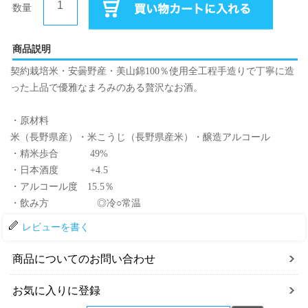
数量
商品説明
契約栽培米・安曇野産・美山錦100％使用全工程手造りで丁寧に造
った上品で優雅なまろみのある贅沢なお酒。
・原材料
米（長野県産）・米こうじ（長野県産米）・醸造アルコール
・精米歩合 49%
・日本酒度 +4.5
・アルコール度 15.5％
・飲み方 ◎冷○常温
レビューを書く
商品についてのお問い合わせ
お気に入りに登録