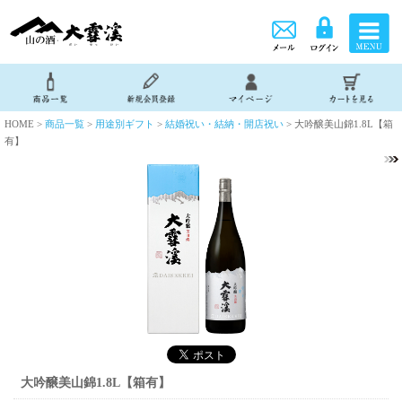
HOME >
商品一覧
>
用途別ギフト
>
結婚祝い・結納・開店祝い
> 大吟醸美山錦1.8L【箱
有】
大吟醸美山錦1.8L【箱有】