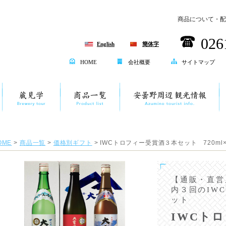
商品について・配
026
English
簡体字
HOME
会社概要
サイトマップ
OME
>
商品一覧
>
価格別ギフト
> IWCトロフィー受賞酒３本セット 720ml×
【通販・直営
内３回のIW
ット
IWCト