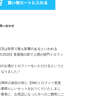
雪渓は世界で最も影響のあるといわれる
WC2026】普通酒の部で上撰が部門トロフィ
種のお酒がトロフィーをいただけるというと
となりました！
0周年の節目の年に【IWCトロフィー受賞
る素晴らしいセットをおつくりいたしまし
ご褒美に、お世話になった方へのご贈答にご