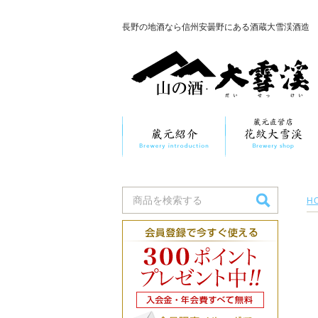
長野の地酒なら信州安曇野にある酒蔵大雪渓酒造
H