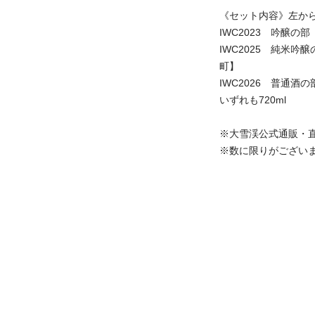
《セット内容》左か
IWC2023 吟醸
IWC2025 純米
町】
IWC2026 普通
いずれも720ml
※大雪渓公式通販・
※数に限りがござい