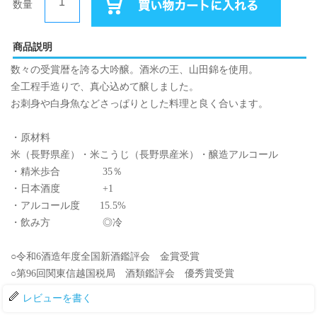
数量
商品説明
数々の受賞暦を誇る大吟醸。酒米の王、山田錦を使用。
全工程手造りで、真心込めて醸しました。
お刺身や白身魚などさっぱりとした料理と良く合います。
・原材料
米（長野県産）・米こうじ（長野県産米）・醸造アルコール
・精米歩合 35％
・日本酒度 +1
・アルコール度 15.5%
・飲み方 ◎冷
○令和6酒造年度全国新酒鑑評会 金賞受賞
○第96回関東信越国税局 酒類鑑評会 優秀賞受賞
レビューを書く