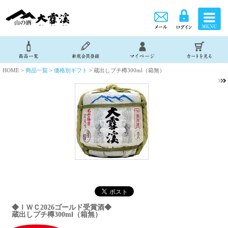
HOME >
商品一覧
>
価格別ギフト
> 蔵出しプチ樽300ml（箱無）
◆ＩＷＣ2026ゴールド受賞酒◆
蔵出しプチ樽300ml（箱無）