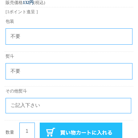
販売価格
132円
(税込)
[1ポイント進呈 ]
包装
熨斗
その他熨斗
数量