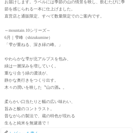
お届けします。ラベルには季節の山の情景を映し、飲むたびに季
節を感じられる一本に仕上げました。
直営店と通販限定、すべて数量限定でのご案内です。
～mountain.10シリーズ～
6月｜雫峰（shizukumine）
「雫が重ねる、深き緑の峰。」
やわらかな雫が北アルプスを包み、
緑は一層深みを増していく。
重なり合う緑の濃淡が、
静かな奥行きをつくり出す。
木々の潤いを映した〝山の酒〟。
柔らかい口当たりと幅の広い味わい、
旨みと酸のコントラスト。
昔ながらの製法で、蔵の特色が現れる
生もと純米を無濾過で！