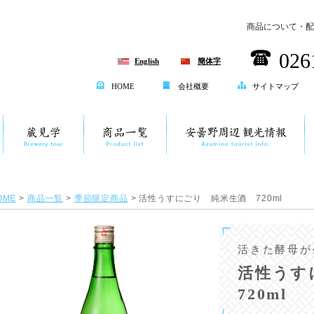
商品について・配
026
English
簡体字
HOME
会社概要
サイトマップ
OME
>
商品一覧
>
季節限定商品
> 活性うすにごり 純米生酒 720ml
活きた酵母が
活性うす
720ml