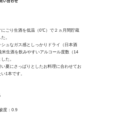
すにごり生酒を低温（0℃）で２ヵ月間貯蔵
した。
ッシュなガス感としっかりドライ（日本酒
純米生酒を飲みやすいアルコール度数（14
ました。
暑い夏にさっぱりとしたお料理に合わせてお
たい1本です。
％
度：0.9