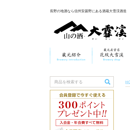
長野の地酒なら信州安曇野にある酒蔵大雪渓酒造
H