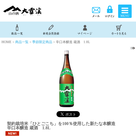
HOME >
商品一覧
>
季節限定商品
> 辛口本醸造 蔵酒 1.8L
契約栽培米「ひとごこち」を100％使用した新たな本醸造
辛口本醸造 蔵酒 1.8L