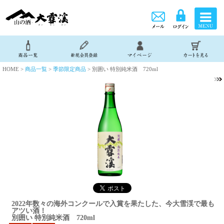
HOME >
商品一覧
>
季節限定商品
> 別囲い 特別純米酒 720ml
2022年数々の海外コンクールで入賞を果たした、今大雪渓で最も
アツい酒！
別囲い 特別純米酒 720ml