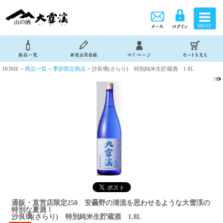
HOME >
商品一覧
>
季節限定商品
> 沙良璃(さらり) 特別純米生貯蔵酒 1.8L
通販・直営店限定250 安曇野の清流を思わせるような大雪渓の
特別な夏酒！
沙良璃(さらり) 特別純米生貯蔵酒 1.8L