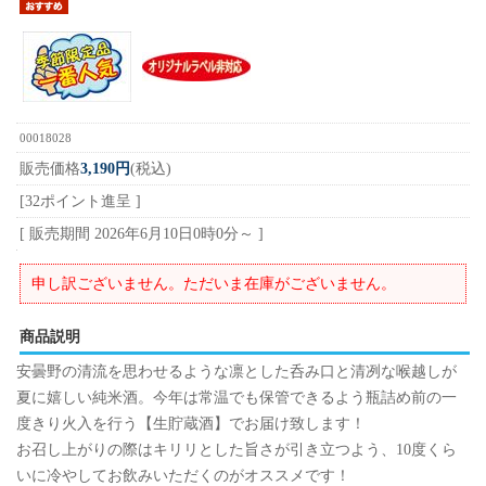
00018028
販売価格
3,190円
(税込)
[32ポイント進呈 ]
[ 販売期間
2026年6月10日0時0分
～ ]
申し訳ございません。ただいま在庫がございません。
商品説明
安曇野の清流を思わせるような凛とした呑み口と清冽な喉越しが
夏に嬉しい純米酒。今年は常温でも保管できるよう瓶詰め前の一
度きり火入を行う【生貯蔵酒】でお届け致します！
お召し上がりの際はキリリとした旨さが引き立つよう、10度くら
いに冷やしてお飲みいただくのがオススメです！