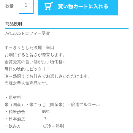
数量
商品説明
IWC2026トロフィー受賞！
すっきりとした淡麗・辛口
お燗にすると旨さが際立ちます。
金賞受賞の旨い酒がお手頃価格♪
毎日の晩酌にピッタリ！
冷～熱燗までお好みでお楽しみいただけます。
当蔵定番人気商品です。
・原材料
米（国産）・米こうじ（国産米）・醸造アルコール
・精米歩合 65%
・日本酒度 +7
・飲み方 ◎冷～熱燗