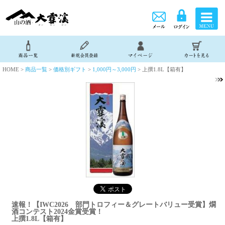
HOME >
商品一覧
>
価格別ギフト
>
1,000円～3,000円
> 上撰1.8L【箱有】
速報！【IWC2026 部門トロフィー＆グレートバリュー受賞】燗
酒コンテスト2024金賞受賞！
上撰1.8L【箱有】