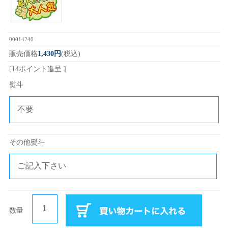
00014240
販売価格
1,430円
(税込)
[14ポイント進呈 ]
熨斗
その他熨斗
数量