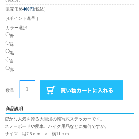
01051313
販売価格
400円
(税込)
[4ポイント進呈 ]
カラー選択
青
緑
黒
白
赤
数量
商品説明
密かな人気を誇る大雪渓の転写式ステッカーです。
スノーボードや愛車、バイク用品などに如何ですか。
サイズ 縦7.5ｃｍ × 横11ｃｍ