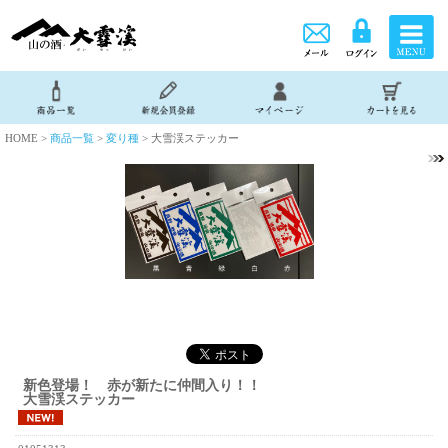
HOME >
商品一覧
>
変り種
> 大雪渓ステッカー
新色登場！ 赤が新たに仲間入り！！
大雪渓ステッカー