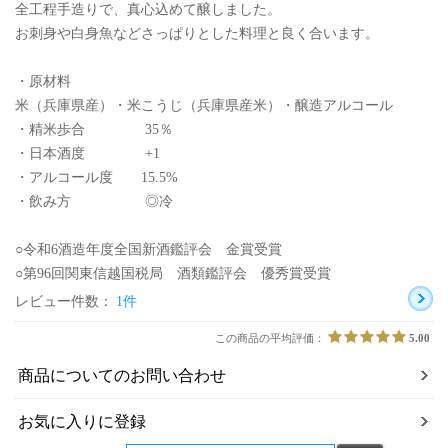
全工程手造りで、真心込めて醸しました。
お刺身や白身魚などさっぱりとした料理と良く合います。
・原材料
米（兵庫県産）・米こうじ（兵庫県産米）・醸造アルコール
・精米歩合 35％
・日本酒度 +1
・アルコール度 15.5%
・飲み方 ◎冷
○令和6酒造年度全国新酒鑑評会 金賞受賞
○第96回関東信越国税局 酒類鑑評会 優秀賞受賞
レビュー件数：
1件
この商品の平均評価：
5.00
商品についてのお問い合わせ
お気に入りに登録